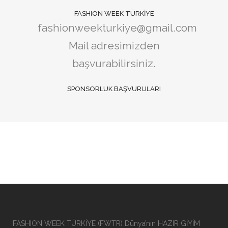
FASHION WEEK TÜRKİYE
fashionweekturkiye@gmail.com
Mail adresimizden
başvurabilirsiniz.
SPONSORLUK BAŞVURULARI
FASHION WEEK TÜRKİYE (FWTR) Dünya’nın HAZIR GİYİM