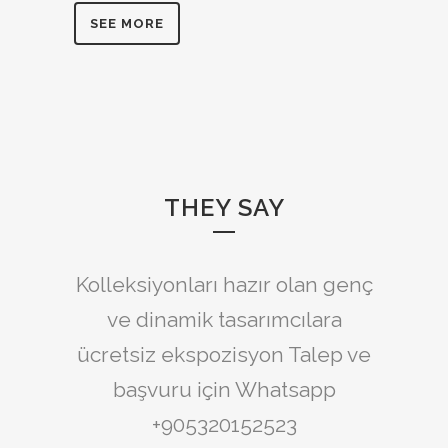
SEE MORE
THEY SAY
Kolleksiyonları hazır olan genç
ve dinamik tasarımcılara
ücretsiz ekspozisyon Talep ve
başvuru için Whatsapp
+905320152523