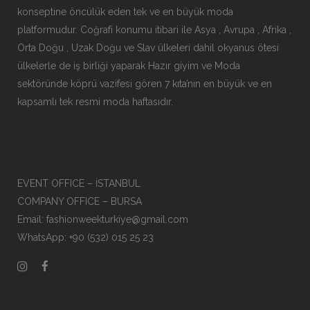
konseptine öncülük eden tek ve en büyük moda
platformudur. Coğrafi konumu itibari ile Asya , Avrupa , Afrika ,
Orta Doğu , Uzak Doğu ve Slav ülkeleri dahil okyanus ötesi
ülkelerle de iş birliği yaparak Hazır giyim ve Moda
sektöründe köprü vazifesi gören 7 kıta’nın en büyük ve en
kapsamlı tek resmi moda haftasıdır.
EVENT OFFICE – İSTANBUL
COMPANY OFFICE – BURSA
Email: fashionweekturkiye@gmail.com
WhatsApp: +90 (532) 015 25 23