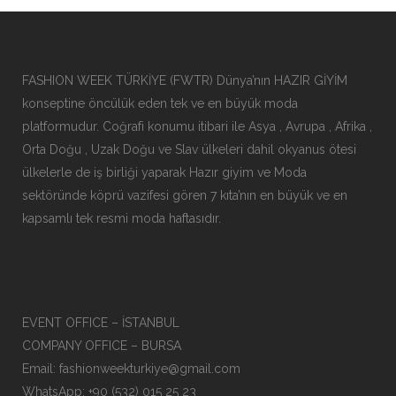
FASHION WEEK TÜRKİYE (FWTR) Dünya’nın HAZIR GİYİM
konseptine öncülük eden tek ve en büyük moda
platformudur. Coğrafi konumu itibari ile Asya , Avrupa , Afrika ,
Orta Doğu , Uzak Doğu ve Slav ülkeleri dahil okyanus ötesi
ülkelerle de iş birliği yaparak Hazır giyim ve Moda
sektöründe köprü vazifesi gören 7 kıta’nın en büyük ve en
kapsamlı tek resmi moda haftasıdır.
EVENT OFFICE – İSTANBUL
COMPANY OFFICE – BURSA
Email: fashionweekturkiye@gmail.com
WhatsApp: +90 (532) 015 25 23