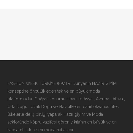
FASHION WEEK TÜRKİYE (FWTR) Dünya’nın HAZIR GİYİM
konseptine öncülük eden tek ve en büyük moda
platformudur. Coğrafi konumu itibari ile Asya , Avrupa , Afrika ,
Orta Doğu , Uzak Doğu ve Slav ülkeleri dahil okyanus ötesi
ülkelerle de iş birliği yaparak Hazır giyim ve Moda
sektöründe köprü vazifesi gören 7 kıta’nın en büyük ve en
kapsamlı tek resmi moda haftasıdır.