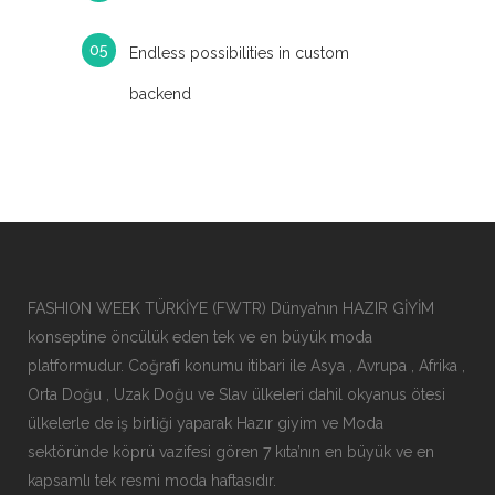
Endless possibilities in custom
backend
FASHION WEEK TÜRKİYE (FWTR) Dünya’nın HAZIR GİYİM
konseptine öncülük eden tek ve en büyük moda
platformudur. Coğrafi konumu itibari ile Asya , Avrupa , Afrika ,
Orta Doğu , Uzak Doğu ve Slav ülkeleri dahil okyanus ötesi
ülkelerle de iş birliği yaparak Hazır giyim ve Moda
sektöründe köprü vazifesi gören 7 kıta’nın en büyük ve en
kapsamlı tek resmi moda haftasıdır.