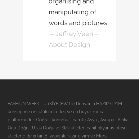
organising and
manipulating of
words and pictures.
— Jeffrey Veen –
About Design
FASHION WEEK TÜRKİYE (FWTR) Dünya’nın HAZIR GİYİM
konseptine öncülük eden tek ve en büyük moda
platformudur. Coğrafi konumu itibari ile Asya , Avrupa , Afrika ,
Orta Doğu , Uzak Doğu ve Slav ülkeleri dahil okyanus ötesi
ülkelerle de iş birliği yaparak Hazır giyim ve Moda