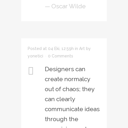
— Oscar Wilde
Posted at 04 Eki, 12:59h
in
Art
by
yonetici
0 Comments
Designers can
create normalcy
out of chaos; they
can clearly
communicate ideas
through the