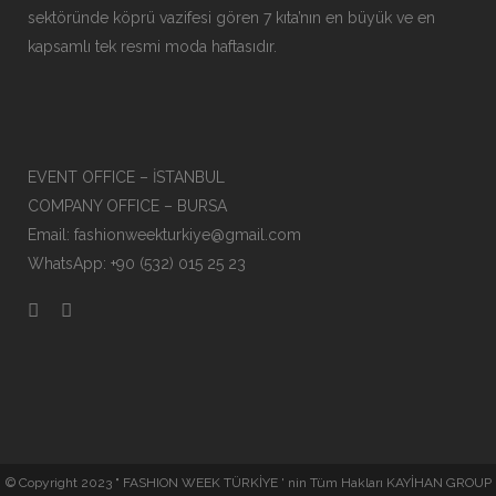
sektöründe köprü vazifesi gören 7 kıta’nın en büyük ve en
kapsamlı tek resmi moda haftasıdır.
EVENT OFFICE – İSTANBUL
COMPANY OFFICE – BURSA
Email: fashionweekturkiye@gmail.com
WhatsApp: +90 (532) 015 25 23
© Copyright 2023 " FASHION WEEK TÜRKİYE ' nin Tüm Hakları KAYİHAN GROUP