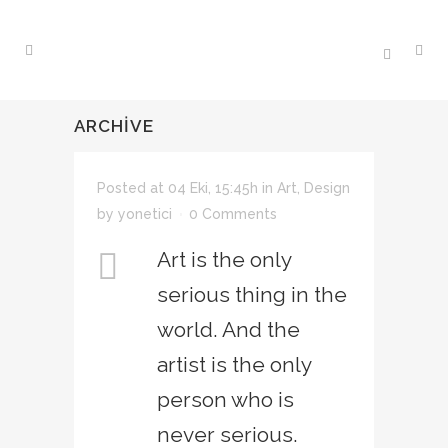
ARCHIVE
Posted at 04 Eki, 15:45h
in
Art
,
Design
by
yonetici
0 Comments
Art is the only
serious thing in the
world. And the
artist is the only
person who is
never serious.