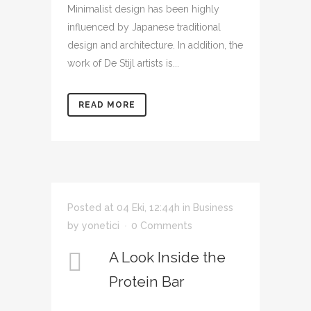
Minimalist design has been highly
influenced by Japanese traditional
design and architecture. In addition, the
work of De Stijl artists is...
READ MORE
Posted at 04 Eki, 12:44h
in
Business
by
yonetici
0 Comments
A Look Inside the
Protein Bar