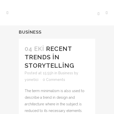
BUSINESS
04 EKI
RECENT
TRENDS IN
STORYTELLING
Posted at 15:55h
in
Business
by
yonetici
0 Comments
The term minimalism is also used to
describe a trend in design and
architecture where in the subject is
reduced to its necessary elements.