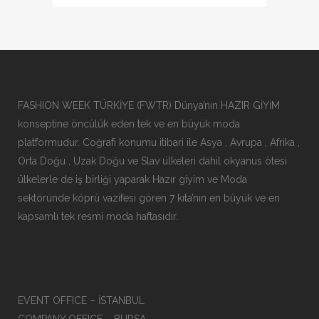
FASHION WEEK TÜRKİYE (FWTR) Dünya’nın HAZIR GİYİM
konseptine öncülük eden tek ve en büyük moda
platformudur. Coğrafi konumu itibari ile Asya , Avrupa , Afrika ,
Orta Doğu , Uzak Doğu ve Slav ülkeleri dahil okyanus ötesi
ülkelerle de iş birliği yaparak Hazır giyim ve Moda
sektöründe köprü vazifesi gören 7 kıta’nın en büyük ve en
kapsamlı tek resmi moda haftasıdır.
EVENT OFFICE – İSTANBUL